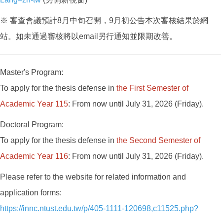
※ 審查會議預計8月中旬召開，9月初公告本次審核結果於網
站。如未通過審核將以email另行通知並限期改善。
Master's Program:
To apply for the thesis defense in
the
First
Semester of
Academic Year 115
: From now until July 31, 2026 (Friday).
Doctoral Program:
To apply for the thesis defense in
the
Second
Semester of
Academic Year 116
: From now until July 31, 2026 (Friday).
Please refer to the website for related information and
application forms:
https://innc.ntust.edu.tw/p/405-1111-120698,c11525.php?