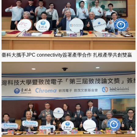
臺科大攜手JPC connectivity簽署產學合作 扎根產學共創雙贏