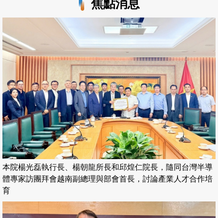
焦點消息
本院楊光磊執行長、楊朝龍所長和邱煌仁院長，隨同台灣半導
體專家訪團拜會越南副總理與部會首長，討論產業人才合作培
育