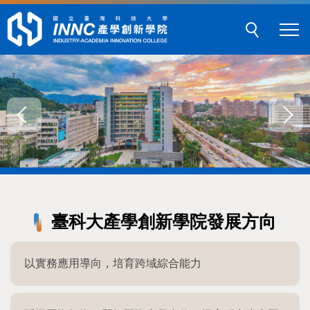
跳
到
主
要
內
容
區
塊
臺科大產學創新學院發展方向
以實務應用導向，培育跨域綜合能力