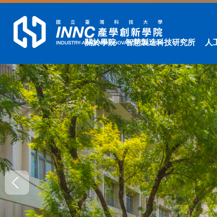
跳
到
主
要
關於學院
智慧製造科技研究所
人
內
容
區
塊