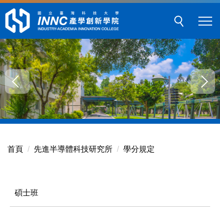
跳
到
主
要
內
容
區
塊
首頁
先進半導體科技研究所
學分規定
碩士班