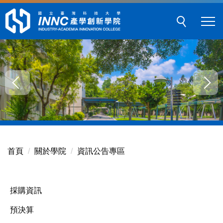
跳
到
主
要
內
容
區
塊
首頁
關於學院
資訊公告專區
採購資訊
預決算