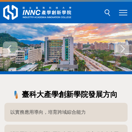
跳
到
主
要
內
容
區
塊
臺科大產學創新學院發展方向
以實務應用導向，培育跨域綜合能力