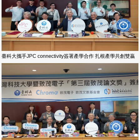
臺科大攜手JPC connectivity簽署產學合作 扎根產學共創雙贏