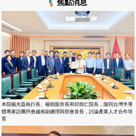
焦點消息
本院楊光磊執行長、楊朝龍所長和邱煌仁院長，隨同台灣半導
體專家訪團拜會越南副總理與部會首長，討論產業人才合作培
育