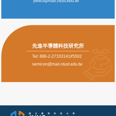
ywt63@mail.ntust.edu.tw
先進半導體科技研究所
Tel: 886-2-27333141#5502
semicon@mail.ntust.edu.tw