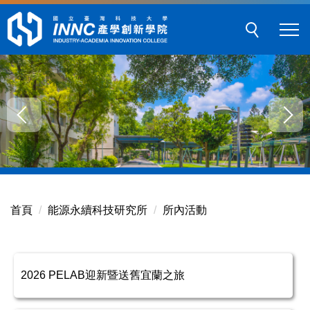
跳
到
主
要
內
容
區
塊
首頁
能源永續科技研究所
所內活動
2026 PELAB迎新暨送舊宜蘭之旅