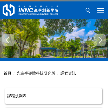
跳
到
主
要
內
容
區
塊
首頁
先進半導體科技研究所
課程資訊
課程規劃表