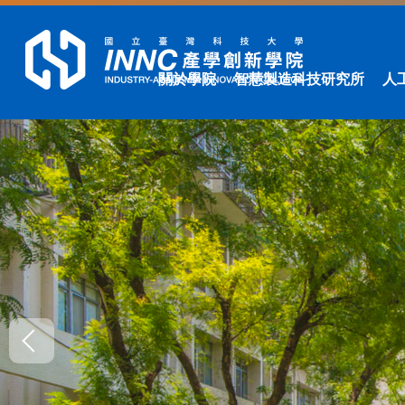
跳
到
主
要
關於學院
智慧製造科技研究所
人
內
容
區
塊