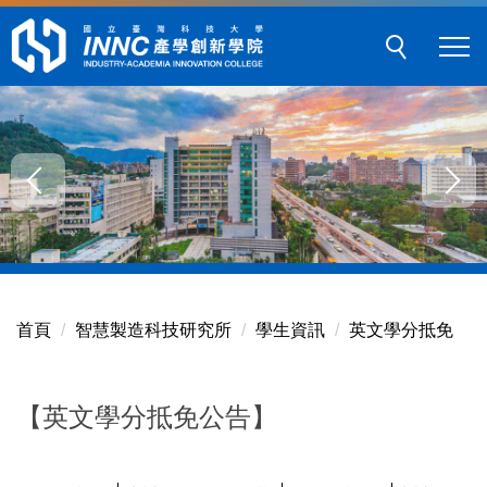
跳
到
主
要
內
容
區
塊
首頁
智慧製造科技研究所
學生資訊
英文學分抵免
【英文學分抵免公告】