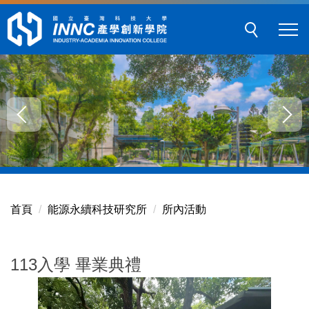
跳
到
主
要
內
容
區
塊
首頁
能源永續科技研究所
所內活動
113入學 畢業典禮