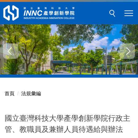
跳
到
主
要
內
容
區
塊
首頁
法規彙編
國立臺灣科技大學產學創新學院行政主
管、教職員及兼辦人員待遇給與辦法