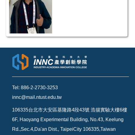
Tel: 886-2-2730-3253
innc@mail.ntust.edu.tw
106335台北市大安區基隆路4段43號 浩揚實驗大樓6樓
6F, Haoyang Experimental Building, No.43, Keelung
Rd.,Sec.4,Da'an Dist., TaipeiCity 106335,Taiwan