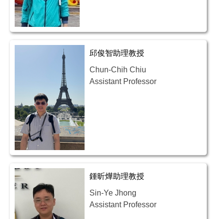
邱俊智助理教授
Chun-Chih Chiu
Assistant Professor
鍾昕燁助理教授
Sin-Ye Jhong
Assistant Professor