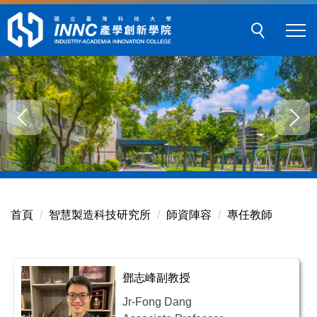
跳
到
主
要
內
容
區
塊
首頁
智慧製造科技研究所
師資陣容
專任教師
鄧志峰副教授
Jr-Fong Dang