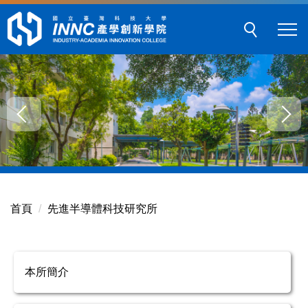
跳
到
主
要
內
容
區
塊
首頁
先進半導體科技研究所
本所簡介