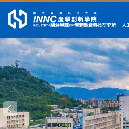
跳
到
主
要
關於學院
智慧製造科技研究所
人
內
容
區
塊