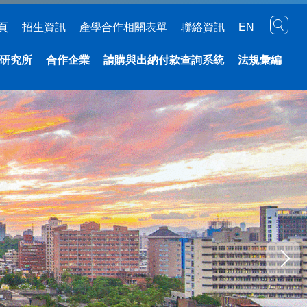
頁
招生資訊
產學合作相關表單
聯絡資訊
EN
研究所
合作企業
請購與出納付款查詢系統
法規彙編